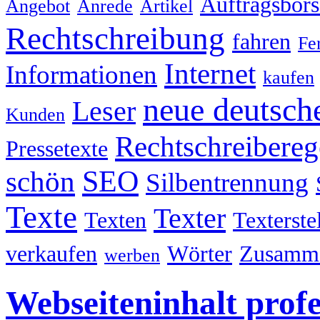
Auftragsbörs
Angebot
Anrede
Artikel
Rechtschreibung
fahren
Fe
Internet
Informationen
kaufen
neue deutsch
Leser
Kunden
Rechtschreibereg
Pressetexte
SEO
schön
Silbentrennung
Texte
Texter
Texten
Texterste
verkaufen
Wörter
Zusamme
werben
Webseiteninhalt profe