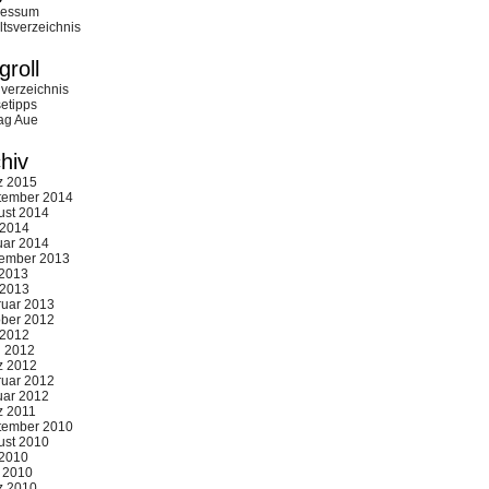
ressum
ltsverzeichnis
groll
verzeichnis
etipps
ag Aue
hiv
z 2015
tember 2014
ust 2014
 2014
uar 2014
ember 2013
 2013
 2013
ruar 2013
ober 2012
 2012
l 2012
z 2012
ruar 2012
uar 2012
z 2011
tember 2010
ust 2010
 2010
 2010
z 2010