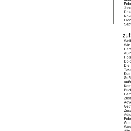
Feb
Jan
Dez
Nov
Okt
Sep
zuf
Wei
Wie 
Her
ABI
Hote
Dol
Die 
Text
Kom
SeRa
auß
Kom
Buc
Getr
Zus
Adv
Getr
Zus
Adje
Fot
Gute
Was 