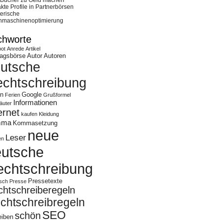
 Bücher zu Geld machen
kte Profile in Partnerbörsen
erische
hmaschinenoptimierung
chworte
ot
Anrede
Artikel
ragsbörse
Autor
Autoren
utsche
chtschreibung
en
Google
Ferien
Grußformel
Informationen
äuter
ernet
kaufen
Kleidung
mma
Kommasetzung
neue
Leser
en
eutsche
echtschreibung
Pressetexte
isch
Presse
htschreiberegeln
chtschreibregeln
SEO
schön
eiben