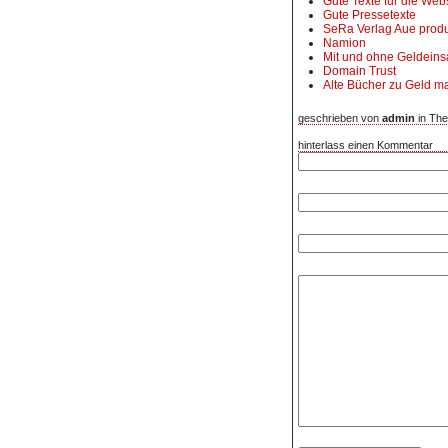
Gute Texte für die Web
Gute Pressetexte
SeRa Verlag Aue prod
Namion
Mit und ohne Geldeins
Domain Trust
Alte Bücher zu Geld 
geschrieben von
admin
in Th
hinterlass einen Kommentar