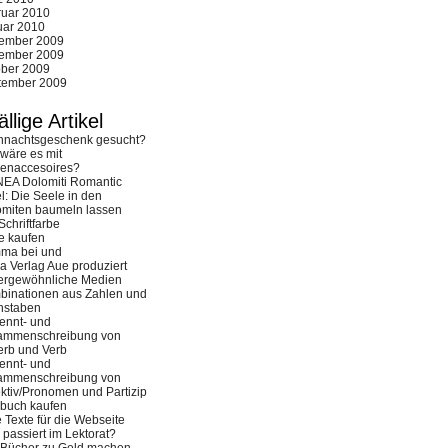
ruar 2010
uar 2010
ember 2009
ember 2009
ober 2009
tember 2009
ällige Artikel
hnachtsgeschenk gesucht?
wäre es mit
renaccesoires?
NEA Dolomiti Romantic
l: Die Seele in den
omiten baumeln lassen
Schriftfarbe
e kaufen
ma bei und
 Verlag Aue produziert
ergewöhnliche Medien
binationen aus Zahlen und
hstaben
ennt- und
ammenschreibung von
erb und Verb
ennt- und
ammenschreibung von
ktiv/Pronomen und Partizip
obuch kaufen
 Texte für die Webseite
passiert im Lektorat?