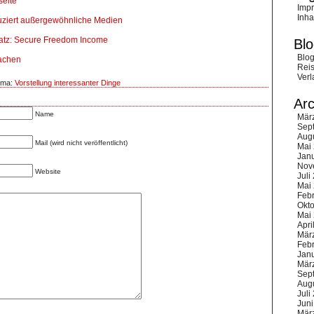
seite
Imp
Inha
uziert außergewöhnliche Medien
atz: Secure Freedom Income
Blo
Blog
machen
Reis
Verl
ema:
Vorstellung interessanter Dinge
Arc
Name
Mär
Sep
Aug
Mail (wird nicht veröffentlicht)
Mai
Jan
Nov
Website
Juli
Mai
Feb
Okt
Mai
Apri
Mär
Feb
Jan
Mär
Sep
Aug
Juli
Juni
Mär