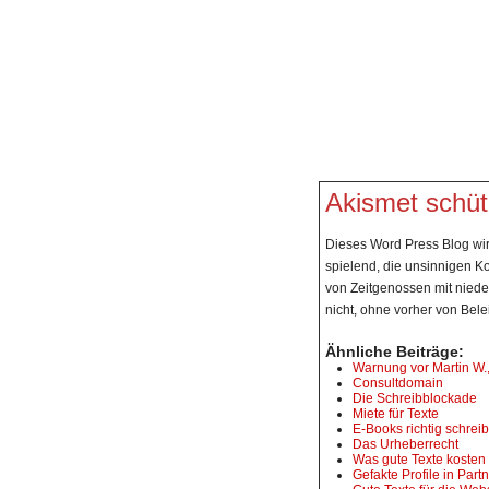
Blog über Te
STARTSEITE
INHALT
Akismet schü
Dieses Word Press Blog wird
spielend, die unsinnigen K
von Zeitgenossen mit nieder
nicht, ohne vorher von Bel
Ähnliche Beiträge:
Warnung vor Martin W.
Consultdomain
Die Schreibblockade
Miete für Texte
E-Books richtig schrei
Das Urheberrecht
Was gute Texte kosten
Gefakte Profile in Par