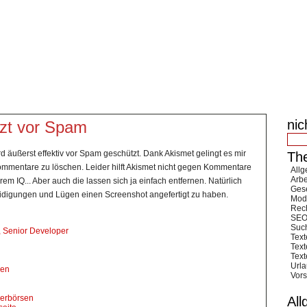
xterstellung
SVERZEICHNIS
IMPRESSUM
nic
tzt vor Spam
 äußerst effektiv vor Spam geschützt. Dank Akismet gelingt es mir
Th
ommentare zu löschen. Leider hilft Akismet nicht gegen Kommentare
All
Arbe
em IQ... Aber auch die lassen sich ja einfach entfernen. Natürlich
Ges
eidigungen und Lügen einen Screenshot angefertigt zu haben.
Mod
Rech
SE
Suc
, Senior Developer
Text
Text
Text
Urla
ben
Vors
tnerbörsen
All