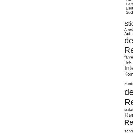
Alte
Gefa
Esot
Suc
Sti
Angeb
Auft
de
Re
fahr
Heilkr
Int
Ko
Kund
d
R
prakt
Rec
Re
schr