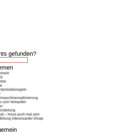
hts gefunden?
emen
gemein
it
etze
e
tschreiberegeln
O
hmaschinenoptimierung
e zum Verkaufen
er
erstellung
ub – muss auch mal sein
tellung interessanter Dinge
gemein